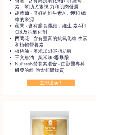
番薯 - 含有高抗氧化劑β-胡 蘿蔔
素，幫助犬隻視 力和肌肉發展
胡蘿蔔 - 良好的維生素A，鉀和 纖
維的來源
蘋果 - 含有膳食纖維，維生 素A和
C以及抗氧化劑
西蘭花 - 含有豐富的抗氧化維 生素
和植物營養素
核桃油 - 奧米加6和9脂肪酸
三文魚油 - 奧米加3脂肪酸
NuFresh營養素混合 - 由獸醫專科
研發的維 他命和礦物質
立即選購！