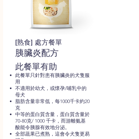
[熟食] 處方餐單
胰臟炎配方
此餐單有助
此餐單只針對患有胰臟炎的犬隻服
用
不適用於幼犬，或懷孕/哺乳中的
母犬
脂肪含量非常低，每1000千卡約20
克
中等的蛋白質含量，蛋白質含量於
70-80克/ 1000 千卡，而游離氨基
酸能令胰腺有效地分泌。
全部蔬果已煮熟，這會令犬隻更易