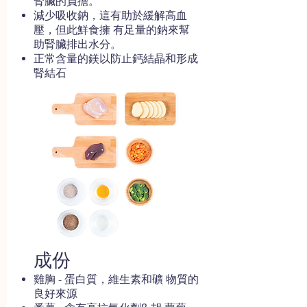
腎臟的負擔。
減少吸收鈉，這有助於緩解高血
壓，但此鮮食擁 有足量的鈉來幫
助腎臟排出水分。
正常含量的鎂以防止鈣結晶和形成
腎結石
成份
雞胸 - 蛋白質，維生素和礦 物質的
良好來源