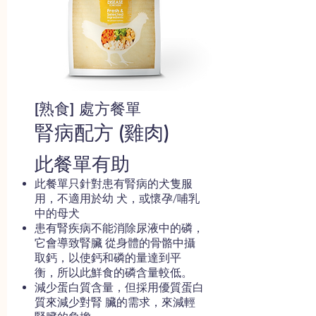
[熟食] 處方餐單
腎病配方 (雞肉)
此餐單有助
此餐單只針對患有腎病的犬隻服
用，不適用於幼 犬，或懷孕/哺乳
中的母犬
患有腎疾病不能消除尿液中的磷，
它會導致腎臟 從身體的骨骼中攝
取鈣，以使鈣和磷的量達到平
衡，所以此鮮食的磷含量較低。
減少蛋白質含量，但採用優質蛋白
質來減少對腎 臟的需求，來減輕