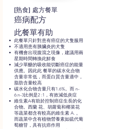
[熟食] 處方餐單
癌病配方
此餐單有助
此餐單只針對患有癌症的犬隻服用
不適用患有胰臟炎的犬隻
有機會出現腹瀉之現像，建議用兩
星期時間轉換此鮮食
減少單醣的吸收能切斷癌症的能量
供應。因此此 餐單的碳水化合物
含量非常低，而蛋白質含量適中，
脂肪含量較高
碳水化合物含量只有1.6%。而 n-
6:n-3比例是2 :1，有效減低炎症
維生素A有助於控制癌症生長的化
合物。西蘭 花、胡蘿蔔和椰菜花
等蔬菜都含有較高的維生素 A. 。
而蔬菜中含有植物營養素如硫代葡
萄糖苷，具有抗癌作用