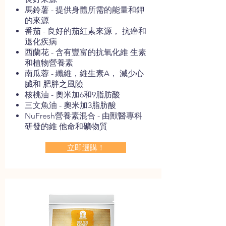
馬鈴薯 - 提供身體所需的能量和鉀
的來源
番茄 - 良好的茄紅素來源， 抗癌和
退化疾病
西蘭花 - 含有豐富的抗氧化維 生素
和植物營養素
南瓜蓉 - 纖維，維生素A， 減少心
臟和 肥胖之風險
核桃油 - 奧米加6和9脂肪酸
三文魚油 - 奧米加3脂肪酸
NuFresh營養素混合 - 由獸醫專科
研發的維 他命和礦物質
立即選購！