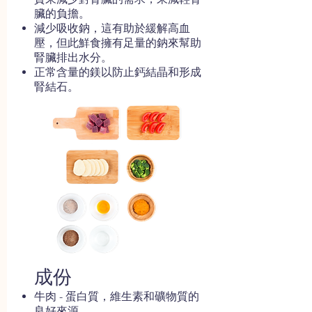
臟的負擔。
減少吸收鈉，這有助於緩解高血
壓，但此鮮食擁有足量的鈉來幫助
腎臟排出水分。
正常含量的鎂以防止鈣結晶和形成
腎結石。
​成份
牛肉 - 蛋白質，維生素和礦物質的
良好來源