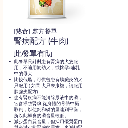
[熟食] 處方餐單
腎病配方 (牛肉)
此餐單有助
此餐單只針對患有腎病的犬隻服
用，不適用於幼犬，或懷孕/哺乳
中的母犬
比較低脂，可供曾患有胰臟炎的犬
只服用 ( 如果 犬只未康複，請服用
胰臟炎配方)
患有腎疾病不能消除尿液中的磷，
它會導致腎臟 從身體的骨骼中攝
取鈣，以使鈣和磷的量達到平衡，
所以此鮮食的磷含量較低。
減少蛋白質含量，但採用優質蛋白
質來減少對腎臟的需求，來減輕腎