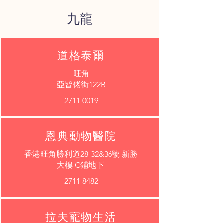
​九龍
道格泰爾
旺角
亞皆佬街122B
2711 0019
恩典動物醫院
香港旺角勝利道28-32&36號 新勝
大樓 C鋪地下
2711 8482
拉夫寵物生活