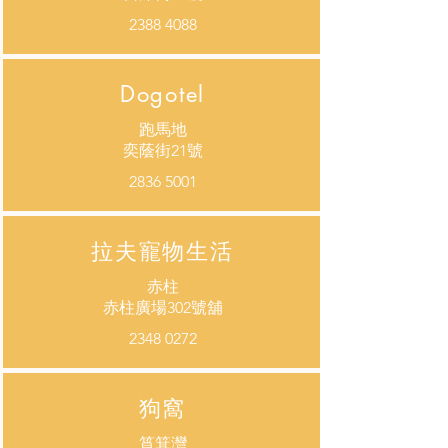
2388 4088
Dogotel
跑馬地
​奕蔭街21號
2836 5001
拉夫寵物生活
赤柱
赤柱廣場302號舖
2348 0272
狗窩
筲箕灣