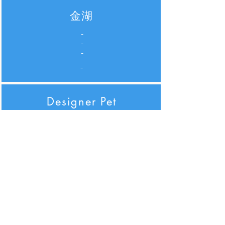
金湖
-
-
-
-
Designer Pet
元朗
錦綉花園大道1號
首譽5-6號鋪
24822298
Dogistic
新田
麒麟村