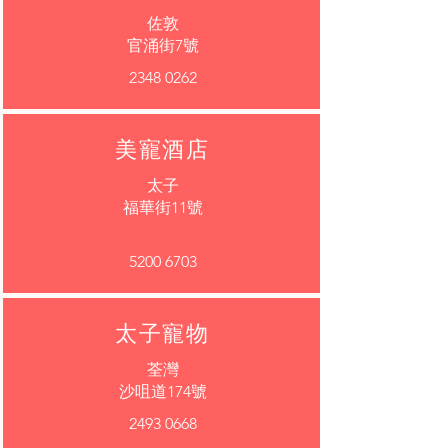
佐敦
官涌街7號
2348 0262
美寵酒店
太子
福華街11號
5200 6703
太子寵物
荃灣
沙咀道174號
2493 0668