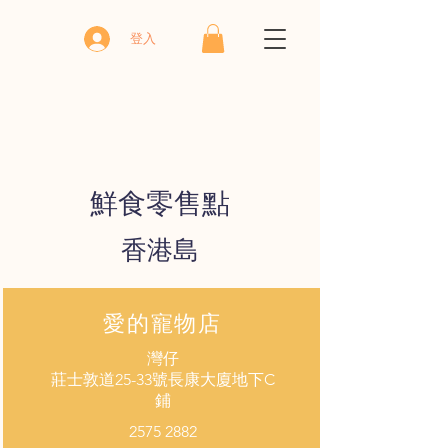
登入
鮮食零售點
​香港島
​愛的寵物店
灣仔
​莊士敦道25-33號長康大廈地下C
鋪
2575 2882