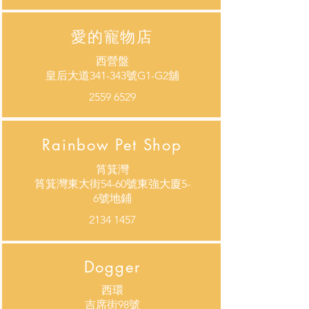
​愛的寵物店
西營盤
皇后大道341-343號G1-G2舖
2559 6529
Rainbow Pet Shop
筲箕灣
筲箕灣東大街54-60號東強大廈5-
6號地鋪
2134 1457
Dogger
西環
​吉席街98號