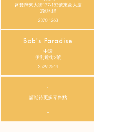
筲箕灣東大街177-183號東豪大廈
3號地鋪
2870 1263
Bob's Paradise
中環
​伊利近街2號
2529 2544
-
請期待更多零售點
－