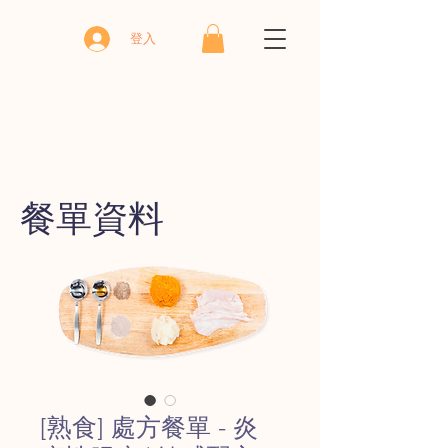
登入
​餐單資料
[熟食] 處方餐單 - 炎