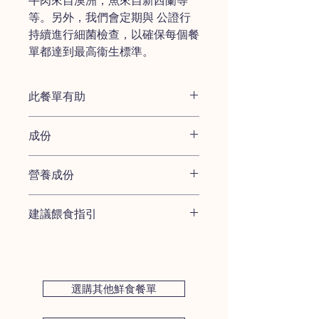
牛肉來自澳洲，魚來自新西蘭等
等。另外，我們會定期與 公證行
持續進行細菌檢查，以確保每個餐
單都達到最高衞生標準。
此餐單有助
此餐單只針對有腸胃炎/敏感的犬只
成份
服用
不適用於幼犬，或懷孕/哺乳中的母
鱷魚肉 -
含大量的蛋白質、不 飽和脂
犬
營養成份
肪酸、維生素 和多種微量元素
有限的食材來避免潛在的食物過敏
木薯澱粉 -
含有膳食纖維， 維生素
症
每100克Nufresh 炎症性腸病/ 敏感配方
南瓜蓉 -
纖維，維生素A， 減少心臟和
脂肪含量低
建議餵食指引
包含:
肥胖之風險
粗蛋白質 11.7%
椰子油 -
增強免疫力和 減少炎症
以下餵食指引專為炎症性腸病/ 敏感配
粗脂肪 3.3%
核桃油 -
奧米加6和9脂肪酸
方而設。基於營養平衡及需求差異，鮮
碳水化合物 7.6%
NuFresh營養素混合 -
由獸醫專科研發
食及其他處方餐單均有其恰當餵食份
水 71.0%
的維 他命和礦物質
量。
選購其他鮮食餐單
鈣 286亳克
磷 247毫克
你可於餵食指引頁面細閱更詳盡份量建