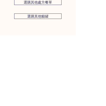
選購其他處方餐單
議，你亦可參考包裝背面的餵食建議。
我們的建議指引是跟據犬隻重量計算。
選購其他貓罐
基於犬隻的年齡、運動量、目標體重等
因素，牠們的日常熱量需求會出現50%
的差異，你亦可以向你的獸醫請教建議
服食量。
每包約含180大卡熱量，幼犬的餵食需
求會達到成犬的2-3倍。
體重 <1.5 ~ 3 公斤
每日70 ~ 140 克 / 0.5 ~ 1包
​客戶服務
每周0.49 ~ 0.98 公斤 / 4 ~ 7 包
(852) 3705 8266
體重3 ~ 8 公斤
每日140 ~ 280克 / 1 ~ 2包
info@nufresh.com.hk
每周0.98 ~ 1.96公斤 / 7 ~ 14 包
新鮮香港有限公司
體重8 ~ 13 公斤
每日280 ~ 420克 / 2 ~ 3包