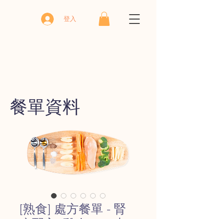
登入
​餐單資料
[熟食] 處方餐單 - 腎