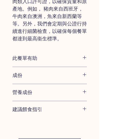
肉類入口許可證，以確保質量和原
產地。例如， 豬肉來自西班牙，
牛肉來自澳洲，魚來自新西蘭等
等。另外，我們會定期與公證行持
續進行細菌檢查，以確保每個餐單
都達到最高衞生標準。
此餐單有助
此餐單只針對患有腎病的犬隻服
成份
用，不適用於幼 犬，或懷孕/哺乳中
的母犬
雞胸 -
蛋白質，維生素和礦 物質的良
患有腎疾病不能消除尿液中的磷，
營養成份
好來源
它會導致腎臟 從身體的骨骼中攝取
番薯 -
含有高抗氧化劑β-胡 蘿蔔素，幫
鈣，以使鈣和磷的量達到平 衡，所
每100克Nufresh腎病配方(雞)包含:
助犬隻視 力和肌肉發展
以此鮮食的磷含量較低。
建議餵食指引
熱量 130大卡
胡蘿蔔 -
良好的維生素A，鉀和 纖維的
減少蛋白質含量，但採用優質蛋白
粗蛋白質 5.4%
來源
以下餵食指引專為癌病配方而設。基於
質來減少對腎 臟的需求，來減輕腎
粗脂肪 4.9%
蘋果 -
含有膳食纖維，維生 素A和C以
營養平衡及需求差異，鮮食及其他處方
臟的負擔。
碳水化合物 11.9%
及抗氧化劑
餐單均有其恰當餵食份量。
減少吸收鈉，這有助於緩解高血
水 72%
西蘭花 -
含有豐富的抗氧化維 生素和