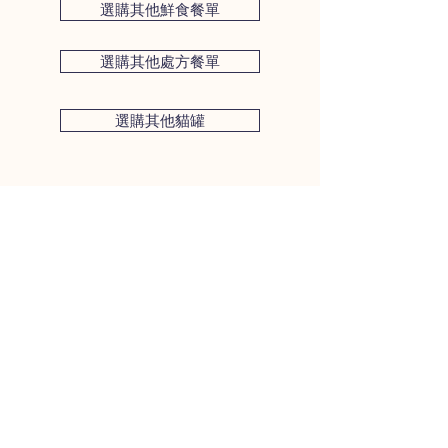
壓，但此鮮食擁 有足量的鈉來幫助
選購其他鮮食餐單
鈣 174亳克
植物營養素
你可於餵食指引頁面細閱更詳盡份量建
腎臟排出水分。
磷 68毫克
核桃油 -
奧米加6和9脂肪酸
議，你亦可參考包裝背面的餵食建議。
正常含量的鎂以防止鈣結晶和形成
選購其他處方餐單
三文魚油 -
奧米加3脂肪酸
腎結石
NuFresh營養素混合 -
由獸醫專科研發
我們的建議指引是跟據犬隻重量計算。
的維 他命和礦物質
基於犬隻的年齡、運動量、目標體重等
選購其他貓罐
因素，牠們的日常熱量需求會出現50%
的差異。每包約含240大卡熱量，你亦
可以向你的獸醫請教建議服食量。
體重 <1.5 ~ 4 公斤
每日60 ~ 120 克 / 0.5 ~ 1包
每周0.42 ~ 0.84公斤 / 4 ~ 7 包
體重4 ~ 11 公斤
每日120 ~ 240克 / 1 ~ 2包
​客戶服務
每周0.84 ~ 1.68公斤 / 7 ~ 14 包
(852) 3705 8266
體重11 ~ 17 公斤
每日240 ~ 360克 / 2 ~ 3包
info@nufresh.com.hk
每周1.68 ~ 2.52 公斤 / 14 ~ 21包
新鮮香港有限公司