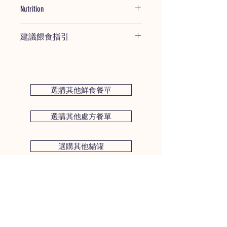
協助維持正常的神經系統，並有維
Nutrition
藜麥－高蛋白質來源並且含有9種必需
生素B的重要來源，包括B2、B3，
氨基酸
B6和維生素B12。
每100克Nufresh羊餐單 包含:
胡蘿蔔－良好的維生素A，鉀和纖維的
能有效地保持正常的免疫系統功能
建議餵食指引
熱量 130大卡
來源
蛋白質 11.86%
南瓜－纖維，維生素A，減少心臟和肥
以下餵食指引專為鮮食餐單、胰臟炎配
脂肪 4.9%
胖風險
方、及腎病配方而設。基於營養平衡及
纖維 1.61%
木薯殿粉－含有膳食纖維，維生素
需求差異，其他處方餐單均有其恰當餵
灰質 0.97%
紅花籽油 - 奧米加6脂肪酸
食份量。
選購其他鮮食餐單
水份 68.18%
三文魚油 - 奧米加3脂肪酸
你可於餵食指引頁面細閱更詳盡份量建
NuFresh營養素混合 - 由獸醫專科研發
議，你亦可參考包裝背面的餵食建議。
選購其他處方餐單
的維 他命和礦物質
我們的建議指引是跟據犬隻重量計算。
基於犬隻的年齡、運動量、目標體重等
因素，牠們的日常熱量需求會出現50%
選購其他貓罐
的差異，你亦可以向你的獸醫請教建議
服食量。
每包約含130大卡熱量，幼犬的餵食需
求會達到成犬的2-3倍。
體重 <1.5 ~ 3 公斤
每日100 ~ 200 克 / 0.5 ~ 1包
每周0.7 ~ 1.4 公斤 / 4 ~ 7 包
體重3 ~ 8 公斤