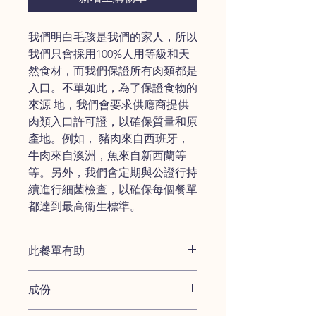
我們明白毛孩是我們的家人，所以
我們只會採用100%人用等級和天
然食材，而我們保證所有肉類都是
入口。不單如此，為了保證食物的
來源 地，我們會要求供應商提供
肉類入口許可證，以確保質量和原
產地。例如， 豬肉來自西班牙，
牛肉來自澳洲，魚來自新西蘭等
等。另外，我們會定期與公證行持
續進行細菌檢查，以確保每個餐單
都達到最高衞生標準。
​此餐單有助
低敏配方，並且良好的蛋質來源
成份
含有鐵，鎂，維生素B12和纖維，並
且富含抗氧化劑。
羊肉－低敏配方，蛋白質的良好來源