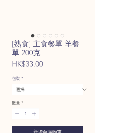
[熟食] 主食餐單 羊餐
單 200克
價
HK$33.00
格
包裝
*
數量
*
新增至購物車